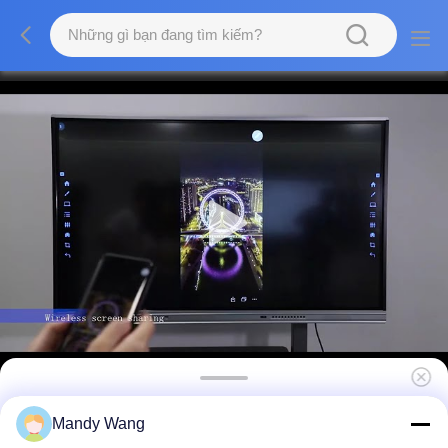
Bảng điều khiển phẳng tương tác 86 inch
Mandy Wang
Khung nhôm treo tường Màu đen và bạc Độ