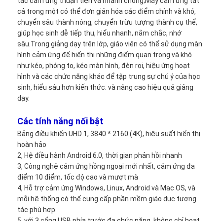
tác cảm ứng thuận tiện và nhanh chóng;Máy cảm ứng tất
Hướng dẫn VR
cả trong một có thể đơn giản hóa các điểm chính và khó,
chuyển sâu thành nông, chuyển trừu tượng thành cụ thể,
Về chúng tôi
giúp học sinh dễ tiếp thu, hiểu nhanh, nắm chắc, nhớ
sâu.Trong giảng dạy trên lớp, giáo viên có thể sử dụng màn
Tham quan nhà máy
hình cảm ứng để hiển thị những điểm quan trọng và khó
như kéo, phóng to, kéo màn hình, đèn rọi, hiệu ứng hoạt
Kiểm soát chất lượng
hình và các chức năng khác để tập trung sự chú ý của học
sinh, hiểu sâu hơn kiến ​​thức. và nâng cao hiệu quả giảng
Liên hệ chúng tôi
dạy.
Tin tức
Các tính năng nổi bật
Bảng điều khiển UHD 1, 3840 * 2160 (4K), hiệu suất hiển thị
Tất cả các trường hợp
hoàn hảo
2, Hệ điều hành Android 6.0, thời gian phản hồi nhanh
Blog
3, Công nghệ cảm ứng hồng ngoại mới nhất, cảm ứng đa
điểm 10 điểm, tốc độ cao và mượt mà
nói chuyện ngay.
4, Hỗ trợ cảm ứng Windows, Linux, Android và Mac OS, và
mỗi hệ thống có thể cung cấp phần mềm giáo dục tương
tác phù hợp
5, với 3 cổng USB phía trước đa chức năng, không chỉ hoạt