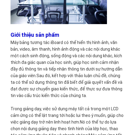
Giới thiệu sản phẩm
Máy bảng tương tác iBoard có thể hiển thị hình ảnh, văn
bản, video, âm thanh, hình ảnh động và các nội dung khác
một cách sinh động, sống động và các nội dung khác, kích
thích đa giác quan của học sinh, giúp học sinh cảm nhận
đầy đủ thông tin và tiếp nhận thông tin dưới sự hướng dẫn
của giáo viên.Sau đó, kết hợp với thảo luận chủ đề, chúng
ta có thể sử dụng thông tin đã biết để giải quyết vấn đề và
đạt được sự chuyển giao kiến ​​thức, để thực sự đưa thông
tin vào cấu trúc kiến ​​thức của chúng ta.
Nhà
Trong giảng dạy, việc sử dụng máy tất cả trong một LCD
Sản phẩm
cảm ứng có thể lật trang tới hoặc lui theo ý muốn, giúp cho
việc giảng dạy trở nên linh hoạt hơn.Nó có thể tự do lựa
Video
chọn nội dung giảng dạy theo tình hình của lớp học, thao