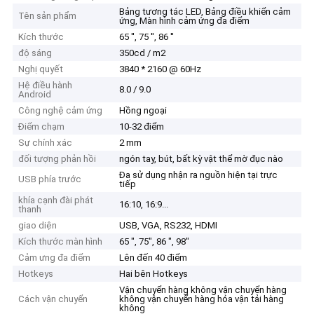
Bảng tương tác LED, Bảng điều khiển cảm
Tên sản phẩm
ứng, Màn hình cảm ứng đa điểm
Kích thước
65 '', 75 '', 86 ''
độ sáng
350cd / m2
Nghị quyết
3840 * 2160 @ 60Hz
Hệ điều hành
8.0 / 9.0
Android
Công nghệ cảm ứng
Hồng ngoại
Điểm chạm
10-32 điểm
Sự chính xác
2 mm
đối tượng phản hồi
ngón tay, bút, bất kỳ vật thể mờ đục nào
Đa sử dụng nhận ra nguồn hiện tại trực
USB phía trước
tiếp
khía cạnh đài phát
16:10, 16:9...
thanh
giao diện
USB, VGA, RS232, HDMI
Kích thước màn hình
65 ", 75", 86 ", 98"
Cảm ưng đa điểm
Lên đến 40 điểm
Hotkeys
Hai bên Hotkeys
Vận chuyển hàng không vận chuyển hàng
Cách vận chuyển
không vận chuyển hàng hóa vận tải hàng
không