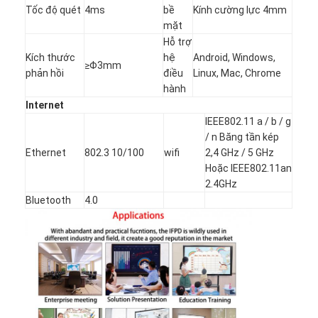
Tốc độ quét
4ms
bề
Kính cường lực 4mm
mặt
Hỗ trợ
Kích thước
hệ
Android, Windows,
≥Φ3mm
phản hồi
điều
Linux, Mac, Chrome
hành
Internet
IEEE802.11 a / b / g
/ n Băng tần kép
Ethernet
802.3 10/100
wifi
2,4 GHz / 5 GHz
Hoặc IEEE802.11an
2.4GHz
Bluetooth
4.0