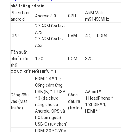
Bảng đen thông minh
a
hệ thống ndroid
Phiên bản
ARM Mali-
Bảng máy chiếu tương tác
Android 8.0
GPU
android
m51450MHz
2 * ARM Cortex-
Khung cảm ứng hồng ngoại
A73
CPU
RAM
4G, ； DDR4 ；
2 * ARM Cortex-
Đế bảng trắng tương tác
A53
Tần suất
Máy ảnh tài liệu Visualizer
chiếm ưu
1.5G
ROM
32G
thế
Máy chiếu
CỔNG KẾT NỐI HIỂN THỊ
HDMI 1.4 * 1 ；
Kiosk màn hình cảm ứng
Cổng cảm ứng
USB (B) * 1, USB
AV-out *
Bảng hiệu kỹ thuật số
Cổng đầu
Cổng
* 3 (đa chức
1;HeadPhone *
vào (Mặt
đầu ra
năng cho cả
1;SPDIF * 1;
Màn hình quảng cáo kỹ thuật số
trước)
(trở lại)
Android, OPS và
HDMI * 1
PC bên ngoài)
màn hình thông minh di động
USB-C (tùy chọn)
HDMI 2.0 * 2;VGA