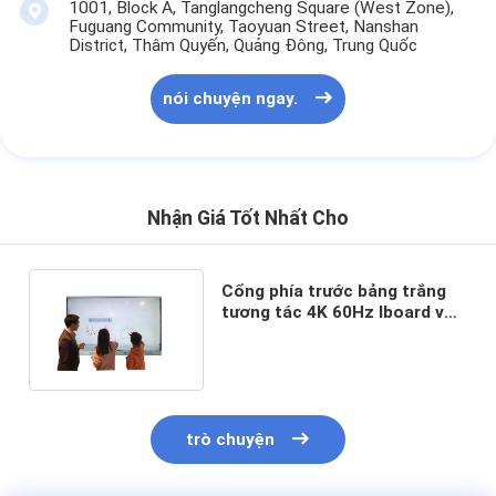
1001, Block A, Tanglangcheng Square (West Zone),
Fuguang Community, Taoyuan Street, Nanshan
District, Thâm Quyến, Quảng Đông, Trung Quốc
nói chuyện ngay.
Nhận Giá Tốt Nhất Cho
Cổng phía trước bảng trắng
tương tác 4K 60Hz Iboard với
3 USB đa chức năng
trò chuyện