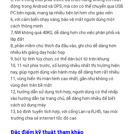
Bảng tương tác Iboard
động trong Android và OPS, mà còn có thể chuyển qua USB
PC bên ngoài, mang lại nhiều tiện lợi hơn cho giáo viên
Bảng trắng tương tác IR
6, với cảm biến nhạy sáng, bảo vệ mắt người dùng một
cách thông minh
Bảng tương tác hồng ngoại
7, NW không quá 40KG, dễ dàng hơn cho việc phân phối và
lắp đặt
Bảng phẳng tương tác
8, phần mềm chú thích đa đầu vào, ghi chú dễ dàng hơn
nhiều khi giảng dạy hoặc họp
Màn hình cảm ứng tương tác
9, bút từ tính tùy chọn, có thể dán bút từ trên khung
10, 11 nút phía trước, số lượng nhiều nhất thị trường hiện
bảng thông minh LCD
nay, giúp người dùng vận hành máy dễ dàng hơn rất nhiều
11, vùng hiển thị màn hình cao nhất, gần như không có
Bảng tương tác LED
vùng đen trên bề mặt
12, hướng dẫn sử dụng tích hợp, người dùng có thể nhấp
Bảng trắng màn hình cảm ứng tương tác
vào hướng dẫn tại trang chủ, dễ dàng hơn nhiều để biết
cách sử dụng máy
Bảng trắng tương tác tất cả trong một
13, bộ định tuyến tích hợp, với cổng Lan ra RJ45, tạo môi
trường chia sẻ internet tốc độ cao
bảng trắng tương tác di động
Đặc điểm kỹ thuật tham khảo