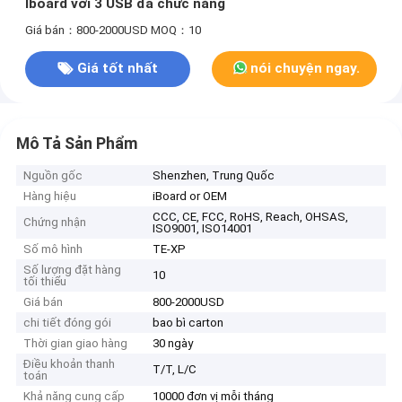
Iboard với 3 USB đa chức năng
Giá bán：800-2000USD
MOQ：10
Giá tốt nhất
nói chuyện ngay.
Mô Tả Sản Phẩm
Nguồn gốc
Shenzhen, Trung Quốc
Hàng hiệu
iBoard or OEM
CCC, CE, FCC, RoHS, Reach, OHSAS,
Chứng nhận
ISO9001, ISO14001
Số mô hình
TE-XP
Số lượng đặt hàng
10
tối thiểu
Giá bán
800-2000USD
chi tiết đóng gói
bao bì carton
Thời gian giao hàng
30 ngày
Điều khoản thanh
T/T, L/C
toán
Khả năng cung cấp
10000 đơn vị mỗi tháng