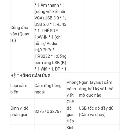
* 1;Âm thanh * 1
(cùng với kết nối
VGA);USB 3.0 * 1;
USB 2.0 * 1, RJ45
Cổng đầu
* 1, THẺ SD *
vào (Quay
1;AV-IN * 1 (chỉ
lại)
hỗ trợ Audio
in);YPbPr *
1;RS232 * 1;Cổng
cảm ứng USB (B)
* 1;Wifi * 1, DP * 1
HỆ THỐNG CẢM ỨNG
Phong
Ngón tay;Bút cảm
Loại cảm
Cảm ứng hồng
cách
ứng, bất kỳ vật thể
biến
ngoại
viết
mờ đục nào
Chế
Định vị độ
độ
USB tốc độ đầy đủ
32767 x 32767
phân giải
giao
(Cắm và chạy)
tiếp
Kính