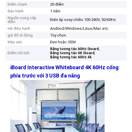
Điểm chạm
20 điểm
Bảo hành
1 năm
Nguồn cung cấp
Điện áp xoay chiều 100-240V, 50/60Hz
điện
Hệ điêu hanh
Andriod/Windows/Linux/Mac.etc.
giá đỡ di động
Tùy chọn
Màu sắc
Đen hoặc OEM
,
Bảng tương tác 60Hz Iboard
Điểm nổi bật:
,
Bảng tương tác 4K Iboard
Bảng tương tác 60Hz 4k
iBoard Interactive Whiteboard 4K 60Hz cổng
phía trước với 3 USB đa năng