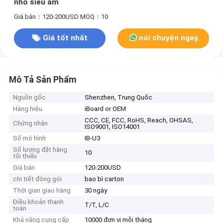
nhỏ siêu âm
Giá bán：120-200USD
MOQ：10
Giá tốt nhất
nói chuyện ngay.
Mô Tả Sản Phẩm
Nguồn gốc
Shenzhen, Trung Quốc
Hàng hiệu
iBoard or OEM
CCC, CE, FCC, RoHS, Reach, OHSAS,
Chứng nhận
ISO9001, ISO14001
Số mô hình
IB-U3
Số lượng đặt hàng
10
tối thiểu
Giá bán
120-200USD
chi tiết đóng gói
bao bì carton
Thời gian giao hàng
30 ngày
Điều khoản thanh
T/T, L/C
toán
Khả năng cung cấp
10000 đơn vị mỗi tháng