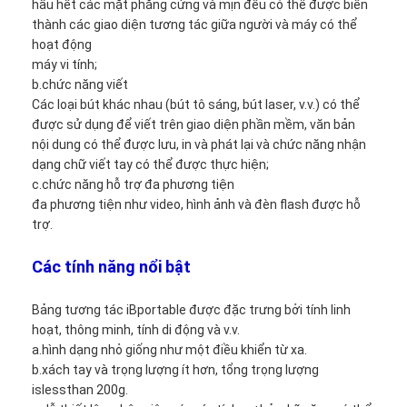
hầu hết các mặt phẳng cứng và mịn đều có thể được biến
Hướng dẫn VR
thành các giao diện tương tác giữa người và máy có thể
hoạt động
Về chúng tôi
máy vi tính;
b.chức năng viết
Tham quan nhà máy
Các loại bút khác nhau (bút tô sáng, bút laser, v.v.) có thể
được sử dụng để viết trên giao diện phần mềm, văn bản
Kiểm soát chất lượng
nội dung có thể được lưu, in và phát lại và chức năng nhận
dạng chữ viết tay có thể được thực hiện;
Liên hệ chúng tôi
c.chức năng hỗ trợ đa phương tiện
đa phương tiện như video, hình ảnh và đèn flash được hỗ
Tin tức
trợ.
Tất cả các trường hợp
Các tính năng nổi bật
Blog
Bảng tương tác iBportable được đặc trưng bởi tính linh
hoạt, thông minh, tính di động và v.v.
nói chuyện ngay.
a.hình dạng nhỏ giống như một điều khiển từ xa.
b.xách tay và trọng lượng ít hơn, tổng trọng lượng
islessthan 200g.