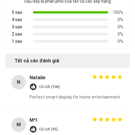
Sau đây là phân phối của tất cả các xếp hạng
5 sao
100%
4 sao
0%
3 sao
0%
2 sao
0%
1 sao
0%
Tất cả các đánh giá
Natalie
N
Có ích (106)
Perfect smart display for home entertainment
M*l
M
Có ích (95)