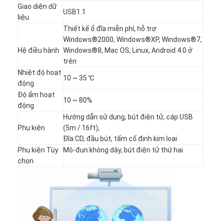
Bảng đen thông minh
Giao diện dữ
USB1.1
liệu
Bảng máy chiếu tương tác
Thiết kế ổ đĩa miễn phí, hỗ trợ
Windows®2000, Windows®XP, Windows®7,
Khung cảm ứng hồng ngoại
Hệ điều hành
Windows®8, Mac OS, Linux, Android 4.0 ở
trên
Đế bảng trắng tương tác
Nhiệt độ hoạt
10 ~ 35 ℃
động
Máy ảnh tài liệu Visualizer
Độ ẩm hoạt
10 ~ 80%
động
Máy chiếu
Hướng dẫn sử dụng, bút điện tử, cáp USB
Phụ kiện
(5m / 16ft),
Kiosk màn hình cảm ứng
Đĩa CD, đầu bút, tấm cố định kim loại
Phụ kiện Tùy
Mô-đun không dây, bút điện tử thứ hai
Bảng hiệu kỹ thuật số
chọn
Màn hình quảng cáo kỹ thuật số
màn hình thông minh di động