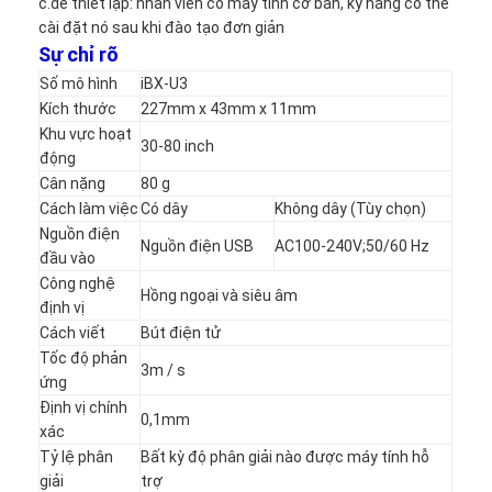
c.dễ thiết lập: nhân viên có máy tính cơ bản, kỹ năng có thể
Bảng tương tác Iboard
cài đặt nó sau khi đào tạo đơn giản
Sự chỉ rõ
Bảng trắng tương tác IR
Số mô hình
iBX-U3
Kích thước
227mm x 43mm x 11mm
Bảng tương tác hồng ngoại
Khu vực hoạt
30-80 inch
động
Bảng phẳng tương tác
Cân nặng
80 g
Màn hình cảm ứng tương tác
Cách làm việc
Có dây
Không dây (Tùy chọn)
Nguồn điện
Nguồn điện USB
AC100-240V;50/60 Hz
bảng thông minh LCD
đầu vào
Công nghệ
Hồng ngoại và siêu âm
Bảng tương tác LED
định vị
Cách viết
Bút điện tử
Bảng trắng màn hình cảm ứng tương tác
Tốc độ phản
3m / s
ứng
Bảng trắng tương tác tất cả trong một
Định vị chính
0,1mm
xác
bảng trắng tương tác di động
Tỷ lệ phân
Bất kỳ độ phân giải nào được máy tính hỗ
giải
trợ