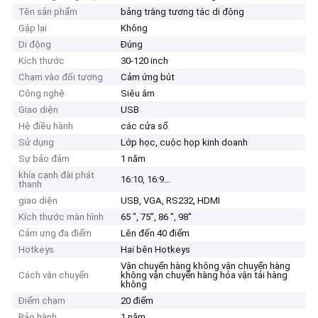
Tên sản phẩm
bảng trắng tương tác di động
Gập lại
Không
Di động
Đúng
Kích thước
30-120 inch
Chạm vào đối tượng
Cảm ứng bút
Công nghệ
Siêu âm
Giao diện
USB
Hệ điều hành
các cửa sổ
Sử dụng
Lớp học, cuộc họp kinh doanh
Sự bảo đảm
1 năm
khía cạnh đài phát
16:10, 16:9...
thanh
giao diện
USB, VGA, RS232, HDMI
Kích thước màn hình
65 ", 75", 86 ", 98"
Cảm ưng đa điểm
Lên đến 40 điểm
Hotkeys
Hai bên Hotkeys
Vận chuyển hàng không vận chuyển hàng
Cách vận chuyển
không vận chuyển hàng hóa vận tải hàng
không
Điểm chạm
20 điểm
Bảo hành
1 năm