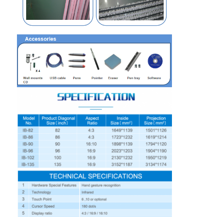
Hướng dẫn VR
Về chúng tôi
Tham quan nhà máy
Kiểm soát chất lượng
Liên hệ chúng tôi
Tin tức
Tất cả các trường hợp
Blog
nói chuyện ngay.