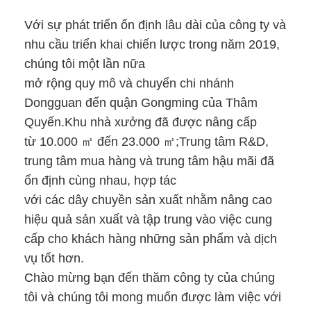
Bảng đen thông minh
Với sự phát triển ổn định lâu dài của công ty và
Bảng máy chiếu tương tác
nhu cầu triển khai chiến lược trong năm 2019,
chúng tôi một lần nữa
Khung cảm ứng hồng ngoại
mở rộng quy mô và chuyển chi nhánh
Đế bảng trắng tương tác
Dongguan đến quận Gongming của Thâm
Quyến.Khu nhà xưởng đã được nâng cấp
Máy ảnh tài liệu Visualizer
từ 10.000 ㎡ đến 23.000 ㎡;Trung tâm R&D,
Máy chiếu
trung tâm mua hàng và trung tâm hậu mãi đã
ổn định cùng nhau, hợp tác
Kiosk màn hình cảm ứng
với các dây chuyền sản xuất nhằm nâng cao
hiệu quả sản xuất và tập trung vào việc cung
Bảng hiệu kỹ thuật số
cấp cho khách hàng những sản phẩm và dịch
Màn hình quảng cáo kỹ thuật số
vụ tốt hơn.
Chào mừng bạn đến thăm công ty của chúng
màn hình thông minh di động
tôi và chúng tôi mong muốn được làm việc với