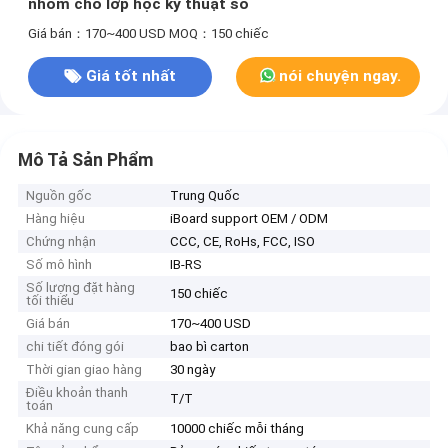
nhôm cho lớp học kỹ thuật số
Giá bán：170~400 USD
MOQ：150 chiếc
Giá tốt nhất
nói chuyện ngay.
Mô Tả Sản Phẩm
Nguồn gốc
Trung Quốc
Hàng hiệu
iBoard support OEM / ODM
Chứng nhận
CCC, CE, RoHs, FCC, ISO
Số mô hình
IB-RS
Số lượng đặt hàng
150 chiếc
tối thiểu
Giá bán
170~400 USD
chi tiết đóng gói
bao bì carton
Thời gian giao hàng
30 ngày
Điều khoản thanh
T/T
toán
Khả năng cung cấp
10000 chiếc mỗi tháng