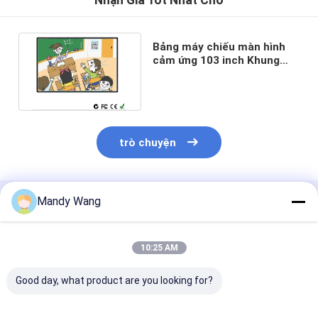
Bảng máy chiếu màn hình
cảm ứng 103 inch Khung
nhôm cho lớp học kỹ thuật
số
trò chuyện
Mandy Wang
Sản Phẩm Khuyến Cáo
10:25 AM
Good day, what product are you looking for?