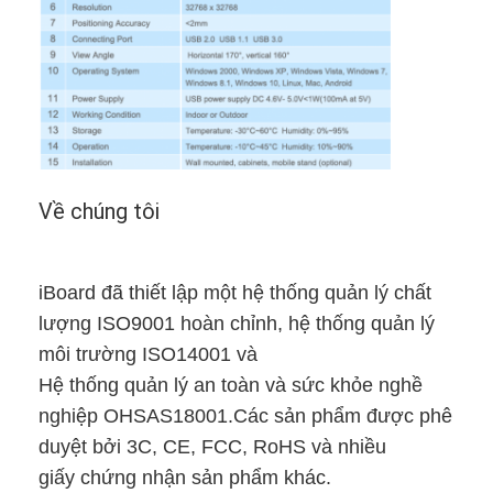
Bảng tương tác Iboard
Bảng trắng tương tác IR
Bảng tương tác hồng ngoại
Bảng phẳng tương tác
Về chúng tôi
Màn hình cảm ứng tương tác
bảng thông minh LCD
iBoard đã thiết lập một hệ thống quản lý chất
Bảng tương tác LED
lượng ISO9001 hoàn chỉnh, hệ thống quản lý
môi trường ISO14001 và
Bảng trắng màn hình cảm ứng tương tác
Hệ thống quản lý an toàn và sức khỏe nghề
Bảng trắng tương tác tất cả trong một
nghiệp OHSAS18001.Các sản phẩm được phê
duyệt bởi 3C, CE, FCC, RoHS và nhiều
bảng trắng tương tác di động
giấy chứng nhận sản phẩm khác.