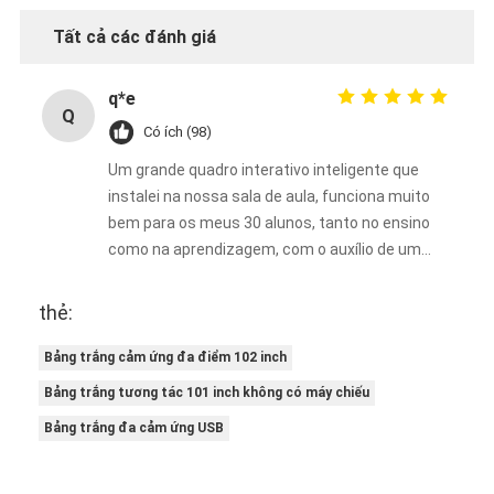
Tất cả các đánh giá
q*e
Q
Có ích (98)
Um grande quadro interativo inteligente que
instalei na nossa sala de aula, funciona muito
bem para os meus 30 alunos, tanto no ensino
como na aprendizagem, com o auxílio de um
projetor. Ele enriquece bastante as minhas
aulas.
thẻ:
Bảng trắng cảm ứng đa điểm 102 inch
Bảng trắng tương tác 101 inch không có máy chiếu
Bảng trắng đa cảm ứng USB