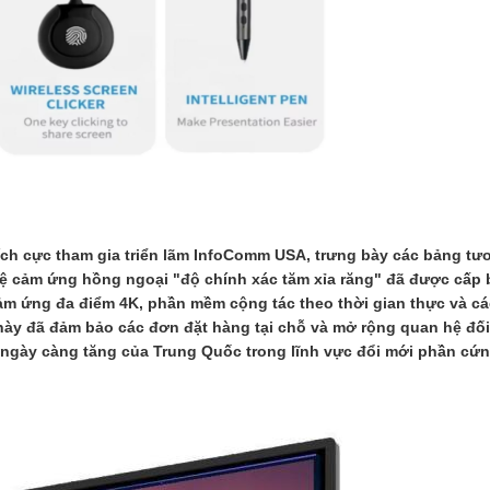
h cực tham gia triển lãm InfoComm USA, trưng bày các bảng tư
hệ cảm ứng hồng ngoại "độ chính xác tăm xỉa răng" đã được cấp
ảm ứng đa điểm 4K, phần mềm cộng tác theo thời gian thực và cá
 này đã đảm bảo các đơn đặt hàng tại chỗ và mở rộng quan hệ đối
ngày càng tăng của Trung Quốc trong lĩnh vực đổi mới phần cứ