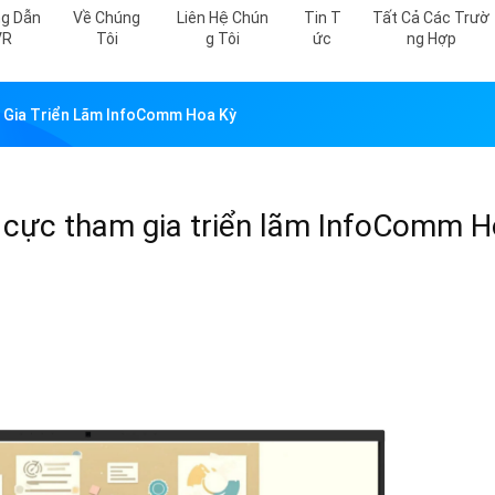
g Dẫn
Về Chúng
Liên Hệ Chún
Tin T
Tất Cả Các Trườ
VR
Tôi
G Tôi
Ức
Ng Hợp
m Gia Triển Lãm InfoComm Hoa Kỳ
h cực tham gia triển lãm InfoComm H