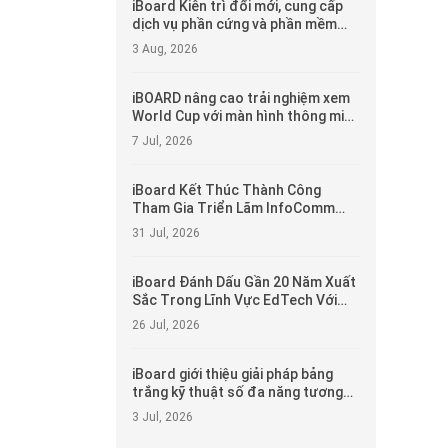
iBoard Kiên trì đổi mới, cung cấp
dịch vụ phần cứng và phần mềm
một cửa để đạt được hợp tác đôi
3 Aug, 2026
bên cùng có lợi với người dùng
iBOARD nâng cao trải nghiệm xem
World Cup với màn hình thông minh
tất cả trong một
7 Jul, 2026
iBoard Kết Thúc Thành Công
Tham Gia Triển Lãm InfoComm
Asia 2026 Tại Bangkok
31 Jul, 2026
iBoard Đánh Dấu Gần 20 Năm Xuất
Sắc Trong Lĩnh Vực EdTech Với
Màn Hình Cảm Ứng Tương Tác Lấy
26 Jul, 2026
Học Sinh Làm Trung Tâm
iBoard giới thiệu giải pháp bảng
trắng kỹ thuật số đa năng tương
thích với tất cả các màn hình
3 Jul, 2026
phẳng tương tác