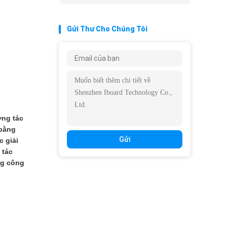
Gửi Thư Cho Chúng Tôi
ơng tác
 bằng
Gửi
c giải
 tác
ng công