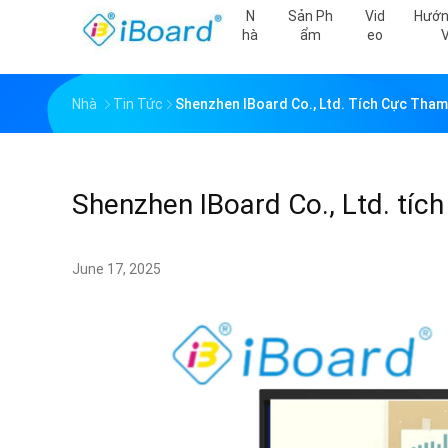
N
Sản Ph
Vid
Hướn
Hà
Ẩm
Eo
Nhà
Tin Tức
Shenzhen IBoard Co., Ltd. Tích Cực Tha
Shenzhen IBoard Co., Ltd. tíc
June 17, 2025