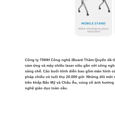
Công ty TNHH Công nghệ iBoard Thâm Quyến đã tíc
cảm ứng và máy chiếu laser siêu gần với công ng
sáng chế. Các buổi trình diễn bao gồm màn hình c
pháp chiếu có tuổi thọ 20.000 giờ. Những đổi mới
trên khắp Bắc Mỹ và Châu Âu, củng cố ảnh hưởng 
nghệ giáo dục toàn cầu.